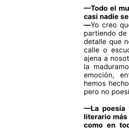
—Todo el mun
casi nadie se
—
Yo creo que
partiendo de 
detalle que 
calle o esc
ajena a noso
la maduramo
emoción, e
hemos hecho 
pero no poesí
—La poesía t
literario más
como en tod