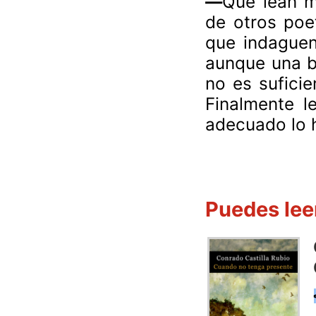
—
Qué lean m
de otros poe
que indaguen
aunque una b
no es sufici
Finalmente l
adecuado lo 
Puedes lee