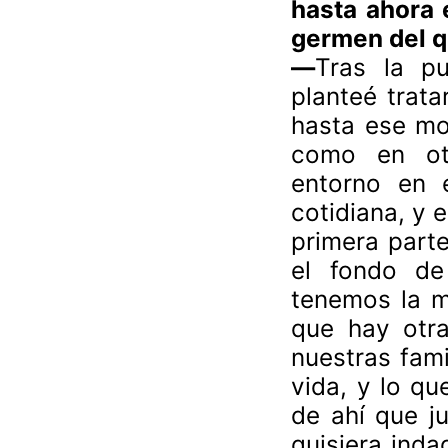
hasta ahora 
germen del q
—
Tras la p
planteé trata
hasta ese mo
como en otr
entorno en 
cotidiana, y 
primera parte
el fondo de
tenemos la m
que hay otr
nuestras fami
vida, y lo qu
de ahí que ju
quisiera ind