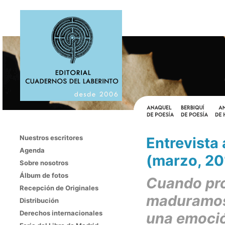
Nuestros escritores
Entrevista 
Agenda
(marzo, 20
Sobre nosotros
Álbum de fotos
Cuando pro
Recepción de Originales
maduramos 
Distribución
Derechos internacionales
una emoci