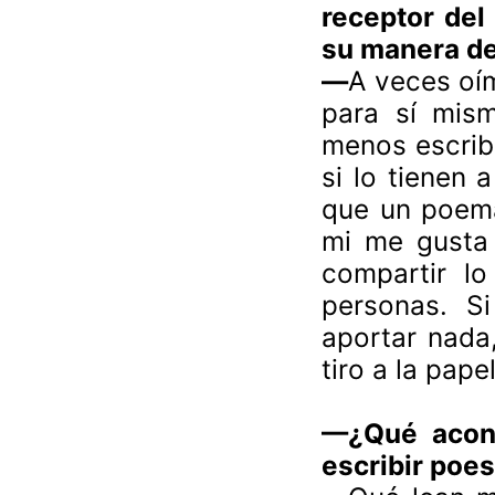
receptor del
su manera de
—
A veces oí
para sí mis
menos escribo
si lo tienen 
que un poema
mi me gusta c
compartir l
personas. S
aportar nada
tiro a la pape
—¿Qué acons
escribir poes