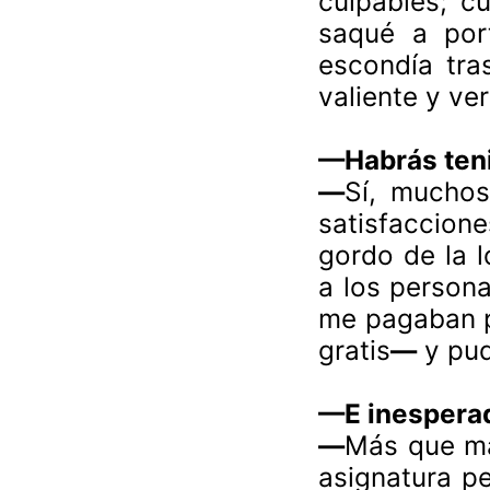
culpables; c
saqué a port
escondía tras
valiente y ver
—
Habrás ten
—
Sí, mucho
satisfaccion
gordo de la l
a los person
me pagaban p
gratis
—
y pud
—
E inespera
—
Más que ma
asignatura p