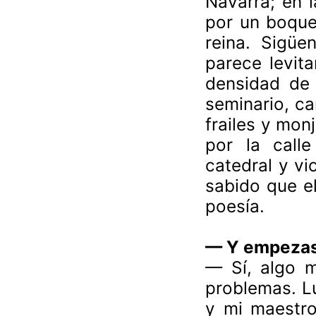
Navarra; en l
por un boquet
reina. Sigüe
parece levita
densidad de 
seminario, ca
frailes y mon
por la call
catedral y v
sabido que el
poesía.
— Y empezast
— Sí, algo m
problemas. Lu
y mi maestro