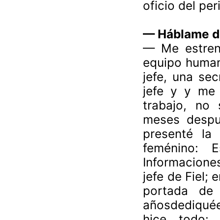
oficio del per
—
Háblame d
—
Me estren
equipo human
jefe, una sec
jefe y y me 
trabajo, no 
meses despué
presenté la 
feménino: 
Informacione
jefe de Fiel;
portada de
añosdediquée
hice todo: c