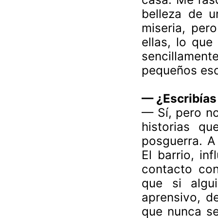
belleza de u
miseria, per
ellas, lo que
sencillament
pequeños esc
— ¿Escribías
— Sí, pero no
historias qu
posguerra. A
El barrio, in
contacto con
que si algu
aprensivo, d
que nunca se