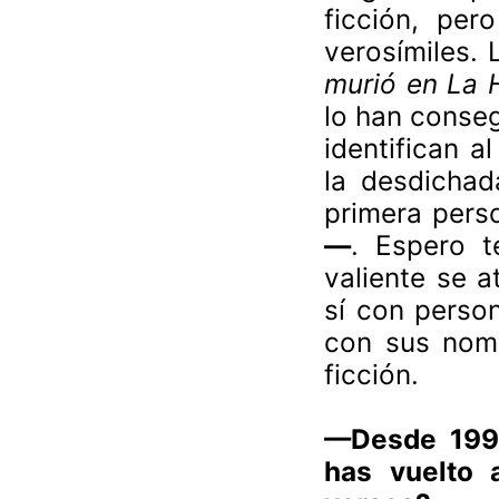
ficción, pero
verosímiles.
murió en La
lo han conseg
identifican a
la desdicha
primera pers
—
. Espero t
valiente se a
sí con person
con sus nomb
ficción.
—
Desde 1999
has vuelto a