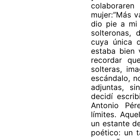
colaboraren
mujer:”Más v
dio pie a mi
solteronas, 
cuya única d
estaba bien 
recordar qu
solteras, im
escándalo, no
adjuntas, si
decidí escri
Antonio Pér
límites. Aque
un estante de
poético: un t