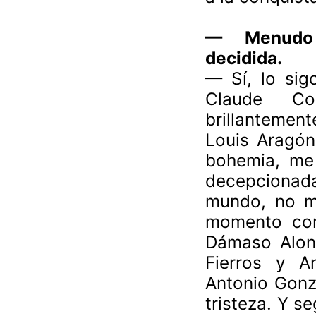
— Menudo s
decidida.
— Sí, lo sig
Claude Co
brillantement
Louis Aragón,
bohemia, me 
decepciona
mundo, no m
momento com
Dámaso Alons
Fierros y A
Antonio Gonz
tristeza. Y s