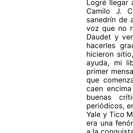
Logré llegar
Camilo J. C
sanedrín de 
voz que no r
Daudet y ven
hacerles gra
hicieron sit
ayuda, mi li
primer mensa
que comenza
caen encima 
buenas crít
periódicos, e
Yale y Tico M
era una fenó
a la conquist