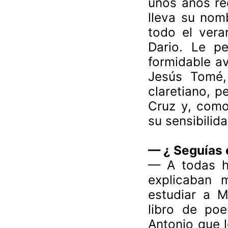
unos años re
lleva su nom
todo el ver
Dario. Le pe
formidable av
Jesús Tomé,
claretiano, 
Cruz y, como
su sensibilid
— ¿ Seguías 
— A todas ho
explicaban 
estudiar a M
libro de poe
Antonio que l