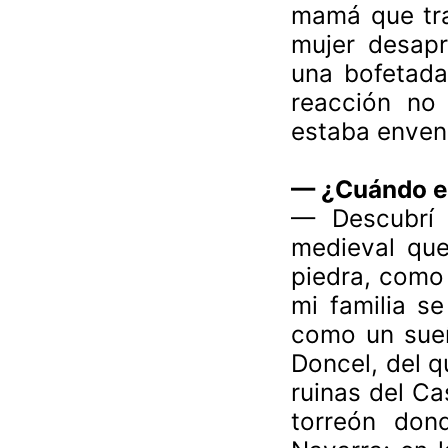
mamá que tras
mujer desapr
una bofetada 
reacción no 
estaba enven
— ¿Cuándo em
— Descubrí 
medieval que
piedra, como
mi familia se
como un sueñ
Doncel, del q
ruinas del Ca
torreón don