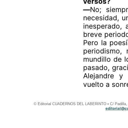
versos?
—
No; siemp
necesidad, u
inesperado, a
breve periodo
Pero la poesí
periodismo, 
mundillo de l
pasado, graci
Alejandre 
vuelto a sonr
© Editorial CUADERNOS DEL LABERINTO • C/ Padilla, 2
editorial@c