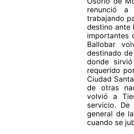
Osorio de Mo
renunció a 
trabajando pa
destino ante 
importantes 
Ballobar vo
destinado de
donde sirvi
requerido por
Ciudad Santa 
de otras nac
volvió a Ti
servicio. De
general de l
cuando se jub