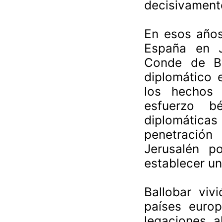
decisivamente
En esos años
España en J
Conde de Bal
diplomático 
los hechos 
esfuerzo bé
diplomática
penetración
Jerusalén p
establecer un
Ballobar viv
países europ
legaciones a