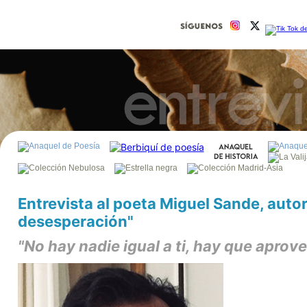
Entrevista al poeta Miguel Sande, autor
desesperación"
"No hay nadie igual a ti, hay que aprov