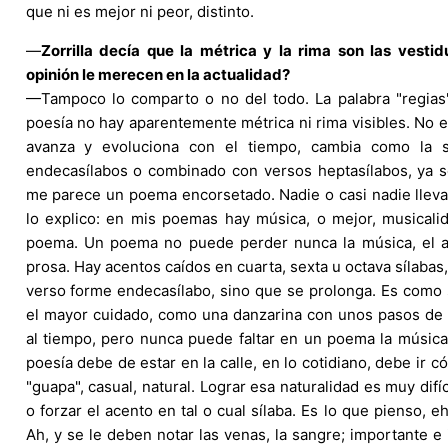
que ni es mejor ni peor, distinto.
—
Zorrilla decía que la métrica y la rima son las vesti
opinión le merecen en la actualidad?
—Tampoco lo comparto o no del todo. La palabra "regias"
poesía no hay aparentemente métrica ni rima visibles. No 
avanza y evoluciona con el tiempo, cambia como la 
endecasílabos o combinado con versos heptasílabos, ya 
me parece un poema encorsetado. Nadie o casi nadie lleva 
lo explico: en mis poemas hay música, o mejor, musicali
poema. Un poema no puede perder nunca la música, el a
prosa. Hay acentos caídos en cuarta, sexta u octava sílabas,
verso forme endecasílabo, sino que se prolonga. Es como
el mayor cuidado, como una danzarina con unos pasos de 
al tiempo, pero nunca puede faltar en un poema la música
poesía debe de estar en la calle, en lo cotidiano, debe ir c
"guapa", casual, natural. Lograr esa naturalidad es muy difí
o forzar el acento en tal o cual sílaba. Es lo que pienso, 
Ah, y se le deben notar las venas, la sangre; importante e