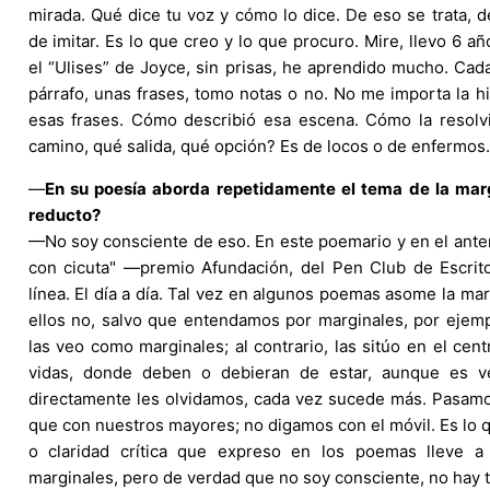
mirada. Qué dice tu voz y cómo lo dice. De eso se trata, de
de imitar. Es lo que creo y lo que procuro. Mire, llevo 6 a
el “Ulises” de Joyce, sin prisas, he aprendido mucho. Cad
párrafo, unas frases, tomo notas o no. No me importa la hi
esas frases. Cómo describió esa escena. Cómo la resol
camino, qué salida, qué opción? Es de locos o de enfermos.
—
En su poesía aborda repetidamente el tema de la mar
reducto?
—No soy consciente de eso. En este poemario y en el anteri
con cicuta" —premio Afundación, del Pen Club de Escrit
línea. El día a día. Tal vez en algunos poemas asome la mar
ellos no, salvo que entendamos por marginales, por ejem
las veo como marginales; al contrario, las sitúo en el cen
vidas, donde deben o debieran de estar, aunque es v
directamente les olvidamos, cada vez sucede más. Pasam
que con nuestros mayores; no digamos con el móvil. Es lo
o claridad crítica que expreso en los poemas lleve a
marginales, pero de verdad que no soy consciente, no hay t