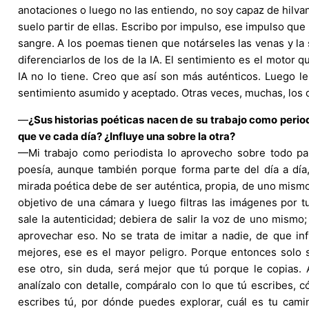
anotaciones o luego no las entiendo, no soy capaz de hilvan
suelo partir de ellas. Escribo por impulso, ese impulso que 
sangre. A los poemas tienen que notárseles las venas y la 
diferenciarlos de los de la IA. El sentimiento es el motor 
IA no lo tiene. Creo que así son más auténticos. Luego l
sentimiento asumido y aceptado. Otras veces, muchas, los 
—
¿Sus historias poéticas nacen de su trabajo como period
que ve cada día? ¿Influye una sobre la otra?
—Mi trabajo como periodista lo aprovecho sobre todo para
poesía, aunque también porque forma parte del día a día,
mirada poética debe de ser auténtica, propia, de uno mismo
objetivo de una cámara y luego filtras las imágenes por t
sale la autenticidad; debiera de salir la voz de uno mismo;
aprovechar eso. No se trata de imitar a nadie, de que infl
mejores, ese es el mayor peligro. Porque entonces solo s
ese otro, sin duda, será mejor que tú porque le copias.
analízalo con detalle, compáralo con lo que tú escribes, 
escribes tú, por dónde puedes explorar, cuál es tu cami