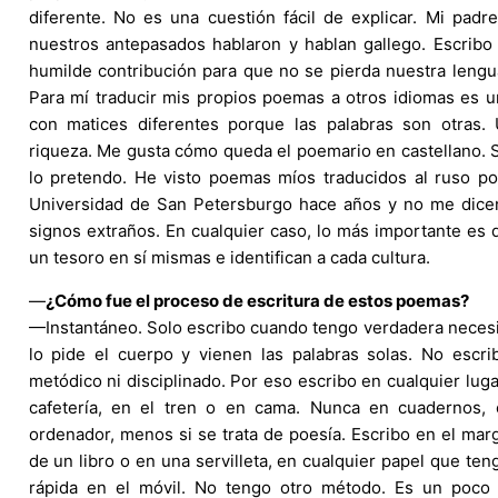
diferente. No es una cuestión fácil de explicar. Mi pad
nuestros antepasados hablaron y hablan gallego. Escribo
humilde contribución para que no se pierda nuestra leng
Para mí traducir mis propios poemas a otros idiomas es u
con matices diferentes porque las palabras son otras.
riqueza. Me gusta cómo queda el poemario en castellano. S
lo pretendo. He visto poemas míos traducidos al ruso po
Universidad de San Petersburgo hace años y no me dic
signos extraños. En cualquier caso, lo más importante es 
un tesoro en sí mismas e identifican a cada cultura.
—
¿Cómo fue el proceso de escritura de estos poemas?
—Instantáneo. Solo escribo cuando tengo verdadera neces
lo pide el cuerpo y vienen las palabras solas. No escr
metódico ni disciplinado. Por eso escribo en cualquier lug
cafetería, en el tren o en cama. Nunca en cuadernos, 
ordenador, menos si se trata de poesía. Escribo en el mar
de un libro o en una servilleta, en cualquier papel que te
rápida en el móvil. No tengo otro método. Es un poco