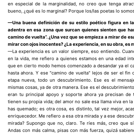
en especial de la marginalidad, no creo que tenga atracti
bueno, ¿qué es lo marginal? Porque los/las poetas lo somos
—Una buena definición de su estilo poético figura en la
adentra en esa zona que surcan quienes sienten que ha
camino de vuelta”. ¿Una vez que se empieza a mirar de es
mirar con ojos inocentes? ¿La experiencia, en su obra, es 
—La experiencia es un valor siempre, eso entiendo. Cuan
en la vida, me refiero a quienes estamos en una edad in
que en cierto modo hemos comenzado a desandar ya el ca
hasta ahora. Y ese "camino de vuelta" lejos de ser el fin
etapa nueva, todo un descubrimiento. Ese es el mensaje
mismas cosas, ya de otra manera. Ese es el descubrimiento
eran tu principal apoyo y soporte ahora ya precisan de ti
tienen su propia vida; del amor no sale esa llama viva en l
has quemado; es otra cosa, es distinto, tal vez mejor, acas
enriquecedor. Me refiero a esa otra mirada y a ese descub
mirada? Supongo que no, claro. Te ríes más, creo que sí
Andas con más calma, pisas con más fuerza, quizá sabien