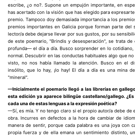
escribe, ¿o no?. Supone un empujón importante, en esp
has acertado con la visión que has elegido para expresarte
premio. Tampoco doy demasiada importancia a los premio
premios importantes en Galicia porque forman parte del s
lector/a debe dejarse llevar por sus gustos, por su sensibil
de este poemario, "Brindis y desesperación", se trata d
profunda— el día a día. Busco sorprender en lo cotidiano
normal. Descubrir en las conductas habituales algo que no
visto, no nos había llamado la atención. Busco en el dis
insólito, que lo hay, ¡lo hay! El día a día es una mina
"mineral".
—Inicialmente el poemario llegó a las librerías en galleg
esta edición ya aparece bilingüe castellano/gallego. ¿Es
cada una de estas lenguas a la expresión poética?
—Sí, es mía. Y no tengo claro si el propio autor/a debe de 
obra. Incurres en defectos a la hora de cambiar de idio
manera de sentir, porque cada palabra es una joya con ca
propia fuerza y de ella emana un sentimiento distinto, u