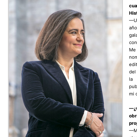
cu
His
—Un
año
gal
con
Me 
nom
edi
del
la
pub
mi 
—¿Q
obr
pro
—Me