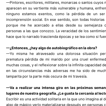
—Pintores, escritores, militares, monarcas o santos cuyos
aparecen en su vertiente más vulnerable y humana, enfren
ninguno estamos exentos, como la pérdida de un ser q
incomprensión social. En ese sentido, son todas historias
porque me he acercado a ellas desde su semejanza co
personas a las que conozco. La veracidad de los sentimien
hace que lo narrado trascienda épocas y se lea como si fu
—¿Entonces, ¿hay algo de autobiográfico en la obra?
—Yo misma he atravesado una dolorosa situación per
prematura pérdida de mi marido por una cruel enfermed
muchas cosas, y el reflexionar sobre la infinita capacidad d
en las circunstancias más adversas me ha sido de muc
lamparita por la parte más oscura de mi travesía.
—Va a realizar una intensa gira en las próximas seman
lugares de nuestra geografía. ¿Le gusta la cercanía al lect
Escribir es una actividad solitaria en la que uno imagina al 
algo de mágico verlo materializarse después en personas c