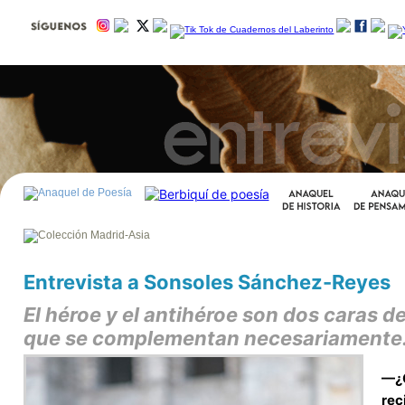
Entrevista a Sonsoles Sánchez-Reyes
El héroe y el antihéroe son dos caras
que se complementan necesariamente
—¿Q
rec