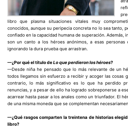
atr
ref
pre
libro que plasma situaciones vitales muy comprometi
conocidos, aunque su peripecia concreta no lo sea tanto, 
confiado en la capacidad humana de superación. Además, in
son un canto a los héroes anónimos, a esas personas 
ignorando la dura prueba que arrastran.
—¿Por qué el título de
Lo que perdieron los héroes
?
—Desde niña he pensado que lo más relevante de un hé
todos llegamos sin esfuerzo a recibir y acoger las cosas gr
contrario, lo más significativo es lo que ha perdido pr
renuncias, y a pesar de ello ha logrado sobreponerse a es
acarrear hasta pasar a los anales como un triunfador. El hé
de una misma moneda que se complementan necesariamen
—¿Qué rasgos comparten la treintena de historias elegid
libro?