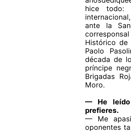
añosdediquée
hice todo: c
internaciona
ante la San
corresponsa
Histórico de 
Paolo Pasoli
década de lo
príncipe neg
Brigadas Roj
Moro.
—
He leído
prefieres.
—
Me apasi
oponentes ta