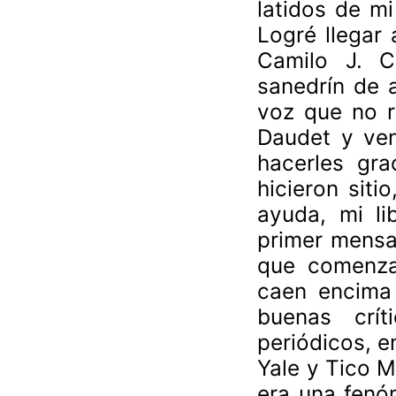
latidos de mi
Logré llegar
Camilo J. C
sanedrín de 
voz que no r
Daudet y ven
hacerles gra
hicieron sit
ayuda, mi li
primer mensa
que comenza
caen encima 
buenas crít
periódicos, e
Yale y Tico M
era una fenó