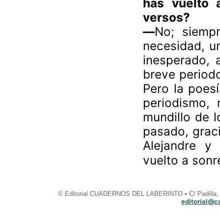
has vuelto a
versos?
—
No; siemp
necesidad, u
inesperado, a
breve periodo
Pero la poesí
periodismo, 
mundillo de l
pasado, graci
Alejandre 
vuelto a sonr
© Editorial CUADERNOS DEL LABERINTO • C/ Padilla, 2
editorial@c