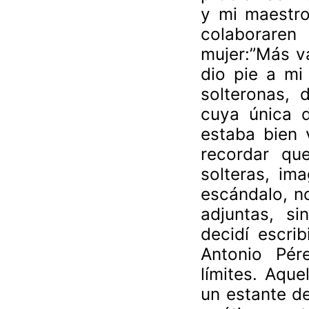
y mi maestro
colaboraren
mujer:”Más v
dio pie a mi
solteronas, 
cuya única d
estaba bien 
recordar qu
solteras, im
escándalo, no
adjuntas, si
decidí escri
Antonio Pér
límites. Aque
un estante de