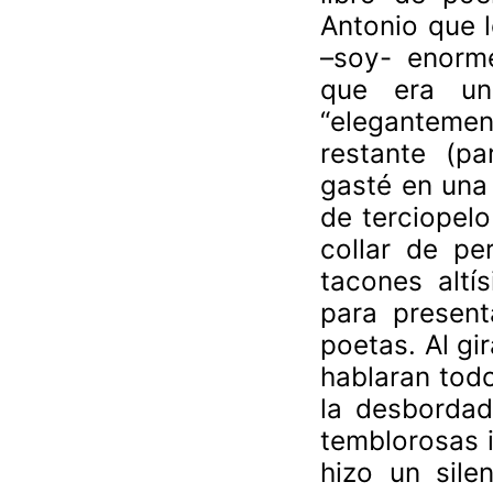
Antonio que l
–soy- enorme
que era una
“eleganteme
restante (pa
gasté en una 
de terciopelo
collar de pe
tacones altí
para present
poetas. Al gi
hablaran todo
la desbordad
temblorosas i
hizo un sile