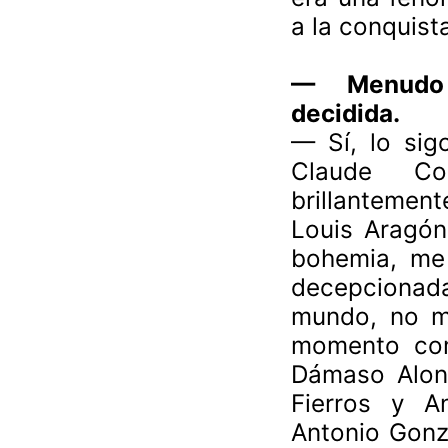
a la conquist
— Menudo s
decidida.
— Sí, lo sig
Claude Co
brillantement
Louis Aragón,
bohemia, me 
decepciona
mundo, no m
momento com
Dámaso Alons
Fierros y A
Antonio Gonz