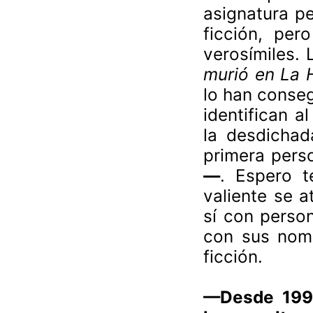
asignatura p
ficción, pero
verosímiles.
murió en La
lo han conseg
identifican a
la desdicha
primera pers
—
. Espero t
valiente se a
sí con person
con sus nomb
ficción.
—
Desde 1999