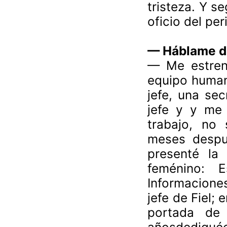
tristeza. Y s
oficio del per
—
Háblame d
—
Me estren
equipo human
jefe, una sec
jefe y y me 
trabajo, no 
meses despué
presenté la 
feménino: 
Informacione
jefe de Fiel;
portada de