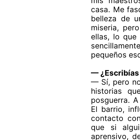
mis maestro
casa. Me fasc
belleza de u
miseria, per
ellas, lo que
sencillament
pequeños esc
— ¿Escribías
— Sí, pero no
historias qu
posguerra. A
El barrio, in
contacto con
que si algu
aprensivo, d