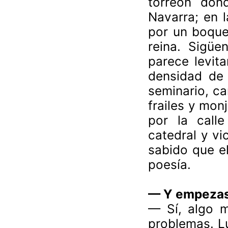
torreón don
Navarra; en l
por un boquet
reina. Sigüe
parece levita
densidad de 
seminario, ca
frailes y mon
por la call
catedral y v
sabido que el
poesía.
— Y empezast
— Sí, algo m
problemas. Lu