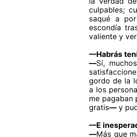
la verdad de
culpables; c
saqué a port
escondía tras
valiente y ver
—
Habrás ten
—
Sí, mucho
satisfaccion
gordo de la l
a los person
me pagaban p
gratis
—
y pud
—
E inespera
—
Más que ma