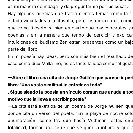
es mi manera de indagar y de preguntarme por las cosas.
Hay algunos poemas que tratan ciertos temas como la "r
estado vinculados a la filosofía, pero los encaro más com
que como filósofo, si bien es cierto que hay conceptos y r
poemas y en la manera que tengo de percibir y explica
intuiciones del budismo Zen están presentes como un ba
parte del libro.
En mi poesía hay ideas, pero son más bien el resultado de
caso como dice Mallarmé, no es tanto la idea como "el gesto 
—Abre el libro una cita de Jorge Guillén que parece ir pe
libro: "Una vasta similitud lo entrelaza todo".
¿Sigue siendo la poesía un vínculo común que anuda a tod
motivo que la lleva a escribir poesía?
—La cita está extraída de un poema de Jorge Guillén que 
donde cita un verso del poeta: "En la playa de noche sol
enumeración, como las que hacía Withman, estas enum
totalidad, formar una serie que se querría infinita y que