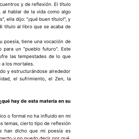
uentros y de reflexión. El título
al hablar de la vida como algo
, ella dijo: "¡qué buen título!", y
i título al libro que se acaba de
su poesía, tiene una vocación de
 para un "pueblo futuro". Este
sufre las tempestades de lo que
 a los mortales.
endo y estructurándose alrededor
dad, el sufrimiento, el Zen, la
 ¿qué hay de esta materia en su
co o formal no ha influido en mi
s temas, cierto tipo de reflexión
e han dicho que mi poesía es
specto y no puedo decir por qué,