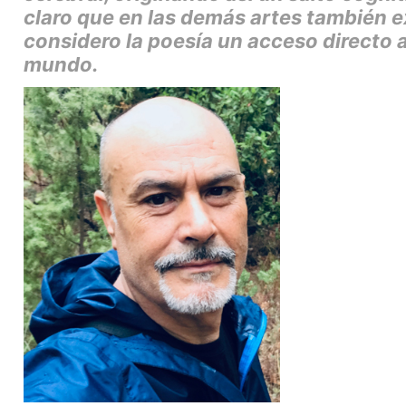
claro que en las demás artes también ex
considero la poesía un acceso directo 
mundo.