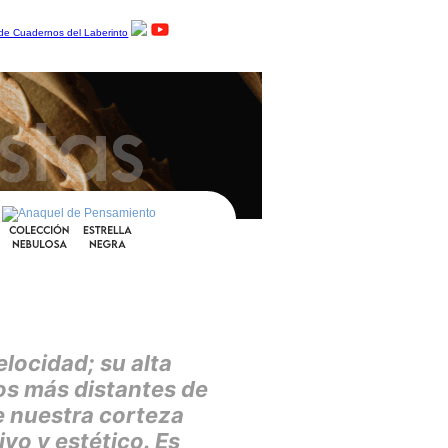
o
elocidad; su alta
os más distantes de
e nuestra corteza
ivo y estético. Es