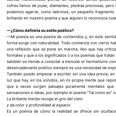
cofres llenos de joyas, diamantes, piedras preciosas, pero 
podemos agarrar, como ladrones, un pequeño fragmento 
brillando en nuestro poema y que alguien lo reconozca cuan
—¿Cómo definiría su estilo poético?
—
Mi poesía es una poesía de contenidos y, en este sentid
forma surge con naturalidad. Todo comienza con cierto hal
una reflexión que se pone en marcha. Veo que hay critic
formales y que a los significados o a los poemas que tratan
también se tiende a conectar a menudo el hermetismo con l
desencadenante poético siempre es una necesidad de expr
También puedo empezar a escribir sin una idea previa, e
luz que hay, en los sonidos, en mi propia mente que repo
que a veces surgen paisajes puramente mentales que 
sensaciones e ideas, por ejemplo el poema "Tal como es" c
La brillante hierba recoge el gris del cielo
y da color y profundidad al espacio
Es un poema de cómo la realidad se ofrece sin ocultacio