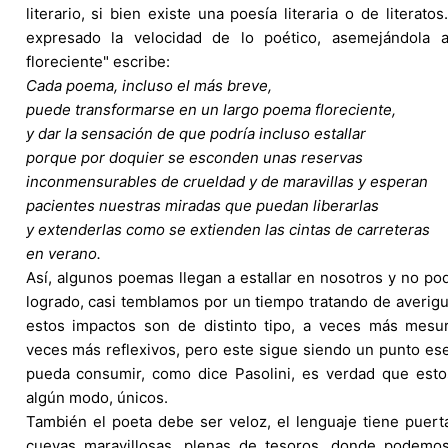
literario, si bien existe una poesía literaria o de literat
expresado la velocidad de lo poético, asemejándola 
floreciente" escribe:
Cada poema, incluso el más breve,
puede transformarse en un largo poema floreciente,
y dar la sensación de que podría incluso estallar
porque por doquier se esconden unas reservas
inconmensurables de crueldad y de maravillas y esperan
pacientes nuestras miradas que puedan liberarlas
y extenderlas como se extienden las cintas de carreteras
en verano.
Así, algunos poemas llegan a estallar en nosotros y no 
logrado, casi temblamos por un tiempo tratando de averigu
estos impactos son de distinto tipo, a veces más mesu
veces más reflexivos, pero este sigue siendo un punto e
pueda consumir, como dice Pasolini, es verdad que est
algún modo, únicos.
También el poeta debe ser veloz, el lenguaje tiene puer
cuevas maravillosas, plenas de tesoros, donde podemo