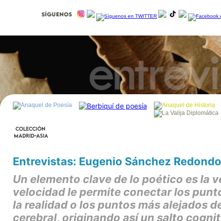
Entrevistas: Eugenio Sánchez Redond
Un elemento clave de lo poético es la v
velocidad le permite conectar los punt
la realidad o los puntos más alejados d
cerebral, originando así un salto cognit