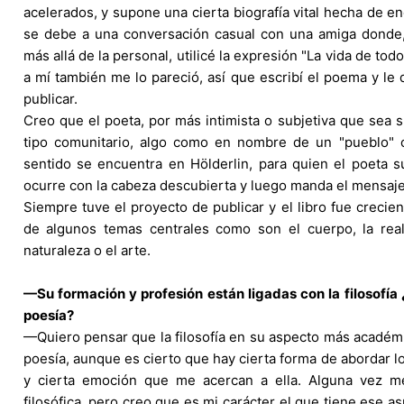
acelerados, y supone una cierta biografía vital hecha de enc
se debe a una conversación casual con una amiga donde, 
más allá de la personal, utilicé la expresión "La vida de todos"
a mí también me lo pareció, así que escribí el poema y le d
publicar.
Creo que el poeta, por más intimista o subjetiva que sea 
tipo comunitario, algo como en nombre de un "pueblo" o
sentido se encuentra en Hölderlin, para quien el poeta 
ocurre con la cabeza descubierta y luego manda el mensaje
Siempre tuve el proyecto de publicar y el libro fue creci
de algunos temas centrales como son el cuerpo, la reali
naturaleza o el arte.
—Su formación y profesión están ligadas con la filosofía
poesía?
—Quiero pensar que la filosofía en su aspecto más académi
poesía, aunque es cierto que hay cierta forma de abordar lo
y cierta emoción que me acercan a ella. Alguna vez m
filosófica, pero creo que es mi carácter el que tiene ese a