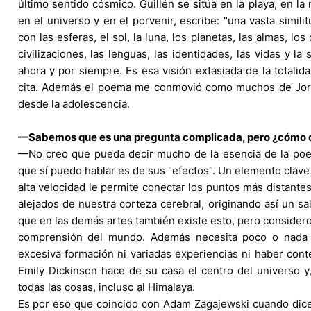
último sentido cósmico. Guillén se sitúa en la playa, en la 
en el universo y en el porvenir, escribe: "una vasta simili
con las esferas, el sol, la luna, los planetas, las almas, lo
civilizaciones, las lenguas, las identidades, las vidas y la 
ahora y por siempre. Es esa visión extasiada de la totalid
cita. Además el poema me conmovió como muchos de Jorg
desde la adolescencia.
—Sabemos que es una pregunta complicada, pero ¿cómo def
—No creo que pueda decir mucho de la esencia de la poes
que sí puedo hablar es de sus "efectos". Un elemento clave 
alta velocidad le permite conectar los puntos más distantes
alejados de nuestra corteza cerebral, originando así un sal
que en las demás artes también existe esto, pero considero 
comprensión del mundo. Además necesita poco o nada pa
excesiva formación ni variadas experiencias ni haber con
Emily Dickinson hace de su casa el centro del universo y,
todas las cosas, incluso al Himalaya.
Es por eso que coincido con Adam Zagajewski cuando dice