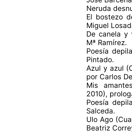
Neruda desnu
El bostezo d
Miguel Losad
De canela y 
Mª Ramírez.
Poesía depil
Pintado.
Azul y azul 
por Carlos D
Mis amantes
2010), prolog
Poesía depila
Salceda.
Ulo Ago (Cua
Beatriz Corre