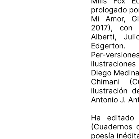
Mills Fox E
prologado po
Mi Amor, Gl
2017), con 
Alberti, Ju
Edgerton.
Per-version
ilustracione
Diego Medina
Chimani (C
ilustración
Antonio J. An
Ha editado 
(Cuadernos d
poesía inédit