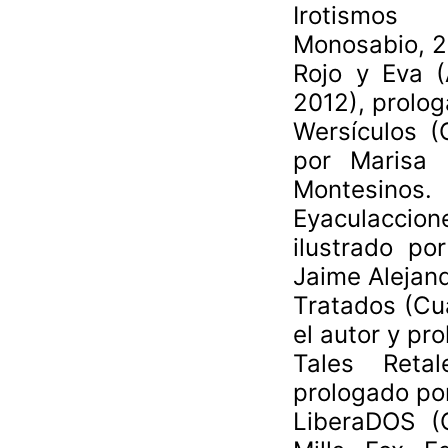
Irotismos 
Monosabio, 2
Rojo y Eva (
2012), prolo
Wersículos (
por Marisa 
Montesinos.
Eyaculaccio
ilustrado p
Jaime Alejand
Tratados (Cua
el autor y pr
Tales Retal
prologado po
LiberaDOS (