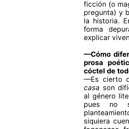
ficción (o ma
pregunta) y 
la historia. 
forma depur
explicar viv
—Cómo difere
prosa poét
cóctel de tod
—Es cierto 
casa
son difí
al género lit
pues no si
planteamien
siquiera cue