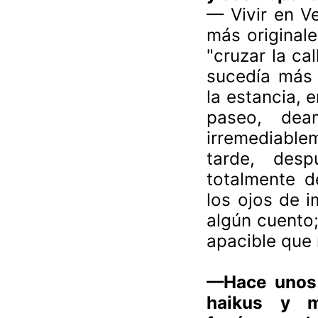
— Vivir en V
más originale
"cruzar la ca
sucedía más 
la estancia, 
paseo, deam
irremediable
tarde, des
totalmente d
los ojos de 
algún cuento;
apacible que 
—Hace unos 
haikus y mi