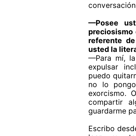
conversación"
—Posee uste
preciosismo 
referente de
usted la lite
—Para mí, la 
expulsar in
puedo quitar
no lo pongo
exorcismo. 
compartir a
guardarme pa
Escribo desde