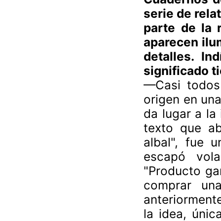
serie de rel
parte de la 
aparecen ilu
detalles. I
significado t
—Casi todos 
origen en un
da lugar a la
texto que abr
albal", fue 
escapó vol
"Producto ga
comprar una
anteriorment
la idea, úni