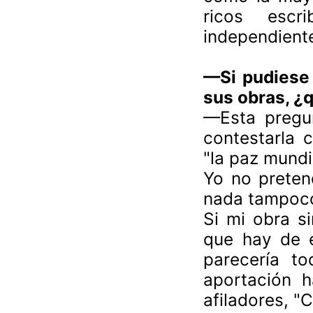
ricos escr
independient
—Si pudiese 
sus obras, ¿
—Esta pregu
contestarla 
"la paz mundi
Yo no preten
nada tampoco
Si mi obra s
que hay de e
parecería t
aportación h
afiladores, "