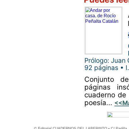
Prólogo: Juan
92 páginas • 
Conjunto de 
páginas ins
cuaderno de v
poesía...
<<M
© Editorial CUADERNOS DEL LABERINTO • C/ Padilla, 2