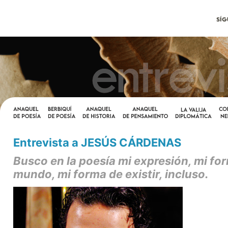
Entrevista a JESÚS CÁRDENAS
Busco en la poesía mi expresión, mi for
mundo, mi forma de existir, incluso.