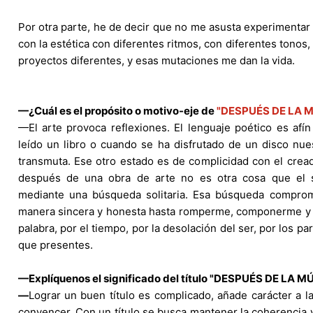
Por otra parte, he de decir que no me asusta experimentar
con la estética con diferentes ritmos, con diferentes tonos,
proyectos diferentes, y esas mutaciones me dan la vida.
—¿Cuál es el propósito o motivo-eje de
"DESPUÉS DE LA 
—El arte provoca reflexiones. El lenguaje poético es afí
leído un libro o cuando se ha disfrutado de un disco nu
transmuta. Ese otro estado es de complicidad con el cread
después de una obra de arte no es otra cosa que el s
mediante una búsqueda solitaria. Esa búsqueda comprom
manera sincera y honesta hasta romperme, componerme y l
palabra, por el tiempo, por la desolación del ser, por los 
que presentes.
—Explíquenos el significado del título "DESPUÉS DE LA M
—
Lograr un buen título es complicado, añade carácter a l
convencer. Con un título se busca mantener la coherencia y