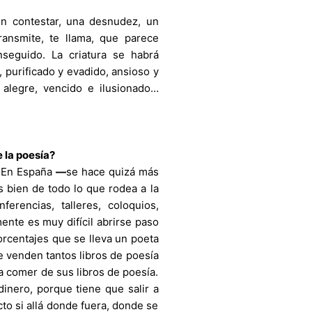
in contestar, una desnudez, un
ransmite, te llama, que parece
nseguido. La criatura se habrá
 purificado y evadido, ansioso y
 alegre, vencido e ilusionado…
 la poesía?
. En España
—
se hace quizá más
s bien de todo lo que rodea a la
ferencias, talleres, coloquios,
mente es muy difícil abrirse paso
orcentajes que se lleva un poeta
e venden tantos libros de poesía
 comer de sus libros de poesía.
dinero, porque tiene que salir a
cto si allá donde fuera, donde se