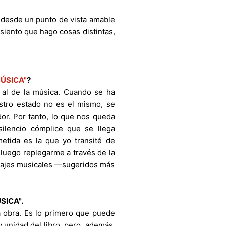
 desde un punto de vista amable
 siento que hago cosas distintas,
MÚSICA"
?
n al de la música. Cuando se ha
estro estado no es el mismo, se
or. Por tanto, lo que nos queda
ilencio cómplice que se llega
etida es la que yo transité de
uego replegarme a través de la
parajes musicales —sugeridos más
ÚSICA".
a obra. Es lo primero que puede
 unidad del libro, pero, además,