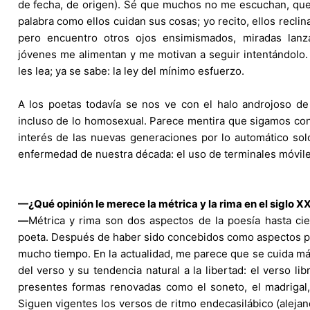
de fecha, de origen). Sé que muchos no me escuchan, que
palabra como ellos cuidan sus cosas; yo recito, ellos recli
pero encuentro otros ojos ensimismados, miradas lanz
jóvenes me alimentan y me motivan a seguir intentándolo.
les lea; ya se sabe: la ley del mínimo esfuerzo.
A los poetas todavía se nos ve con el halo androjoso de
incluso de lo homosexual. Parece mentira que sigamos con
interés de las nuevas generaciones por lo automático solo
enfermedad de nuestra década: el uso de terminales móvile
—¿Qué opinión le merece la métrica y la rima en el siglo XX
—
Métrica y rima son dos aspectos de la poesía hasta cie
poeta. Después de haber sido concebidos como aspectos pr
mucho tiempo. En la actualidad, me parece que se cuida más 
del verso y su tendencia natural a la libertad: el verso li
presentes formas renovadas como el soneto, el madrigal,
Siguen vigentes los versos de ritmo endecasilábico (alejan