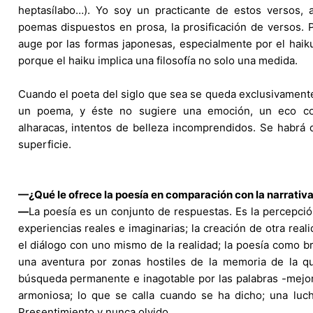
heptasílabo…). Yo soy un practicante de estos versos,
poemas dispuestos en prosa, la prosificación de versos. P
auge por las formas japonesas, especialmente por el haik
porque el haiku implica una filosofía no solo una medida.
Cuando el poeta del siglo que sea se queda exclusivamente
un poema, y éste no sugiere una emoción, un eco co
alharacas, intentos de belleza incomprendidos. Se habrá 
superficie.
—¿Qué le ofrece la poesía en comparación con la narrativ
—
La poesía es un conjunto de respuestas. Es la percepci
experiencias reales e imaginarias; la creación de otra real
el diálogo con uno mismo de la realidad; la poesía como b
una aventura por zonas hostiles de la memoria de la que
búsqueda permanente e inagotable por las palabras -mejor 
armoniosa; lo que se calla cuando se ha dicho; una luch
Presentimiento y nunca olvido.