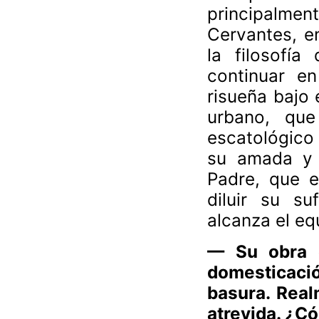
principalment
Cervantes, e
la filosofía
continuar en
risueña bajo 
urbano, que
escatológico 
su amada y 
Padre, que e
diluir su s
alcanza el equ
— Su obra e
domesticació
basura. Real
atrevida. ¿C