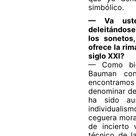
simbólico.
— Va uste
deleitándose
los sonetos,
ofrece la rim
siglo XXI?
— Como bien
Bauman con
encontramo
denominar de 
ha sido aus
individualis
ceguera mora
de incierto 
técnico de l