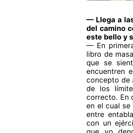
— Llega a la
del camino ce
este bello y 
— En primera
libro de masa
que se sien
encuentren e
concepto de 
de los límit
correcto. En 
en el cual se
entre entabl
con un ejérc
que yo deno