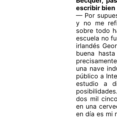
Bécquer, pa
escribir bie
— Por supues
y no me refi
sobre todo h
escuela no fu
irlandés Geo
buena hasta 
precisamente
una nave ind
público a Int
estudio a d
posibilidades
dos mil cinc
en una cervec
en día es mi 