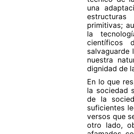
una adaptac
estructura
primitivas; a
la tecnolo
científico
salvaguarde l
nuestra natur
dignidad de l
En lo que re
la sociedad 
de la socie
suficientes l
versos que se
otro lado, o
afamados con