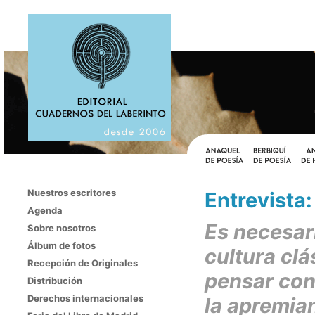
Nuestros escritores
Entrevista
Agenda
Es necesari
Sobre nosotros
Álbum de fotos
cultura clá
Recepción de Originales
pensar con
Distribución
Derechos internacionales
la apremia