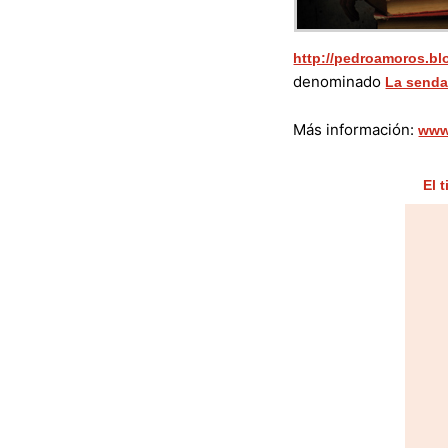
http://pedroamoros.b
denominado
La senda 
Más información:
www
El 